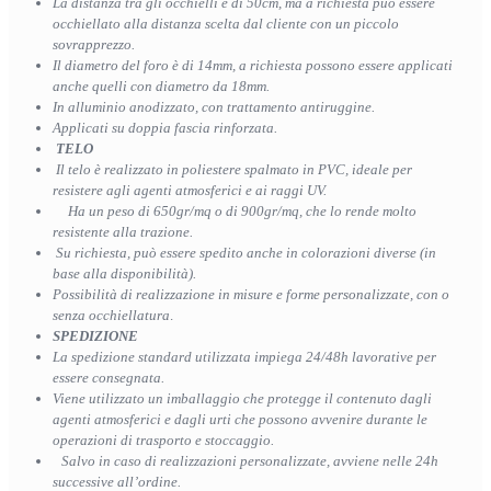
La distanza tra gli occhielli è di 50cm, ma a richiesta può essere
occhiellato alla distanza scelta dal cliente con un piccolo
sovrapprezzo.
Il diametro del foro è di 14mm, a richiesta possono essere applicati
anche quelli con diametro da 18mm.
In alluminio anodizzato, con trattamento antiruggine.
Applicati su doppia fascia rinforzata.
TELO
Il telo è realizzato in poliestere spalmato in PVC, ideale per
resistere agli agenti atmosferici e ai raggi UV.
Ha un peso di 650gr/mq o di 900gr/mq, che lo rende molto
resistente alla trazione.
Su richiesta, può essere spedito anche in colorazioni diverse (in
base alla disponibilità).
Possibilità di realizzazione in misure e forme personalizzate, con o
senza occhiellatura
.
SPEDIZIONE
La spedizione standard utilizzata impiega 24/48h lavorative per
essere consegnata.
Viene utilizzato un imballaggio che protegge il contenuto dagli
agenti atmosferici e dagli urti che possono avvenire durante le
operazioni di trasporto e stoccaggio.
Salvo in caso di realizzazioni personalizzate, avviene nelle 24h
successive all’ordine.