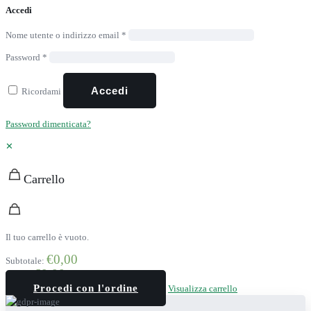
Accedi
Nome utente o indirizzo email
*
Password
*
Accedi
Ricordami
Password dimenticata?
✕
Carrello
Il tuo carrello è vuoto.
€
0,00
Subtotale:
€
0,00
Totale:
Procedi con l'ordine
Visualizza carrello