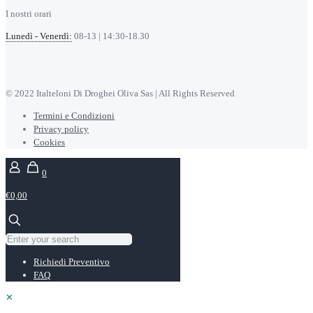
I nostri orari
Lunedì - Venerdì:
08-13 | 14:30-18.30
© 2022 Italteloni Di Droghei Oliva Sas | All Rights Reserved
Termini e Condizioni
Privacy policy
Cookies
0
€0,00
Richiedi Preventivo
FAQ
✕