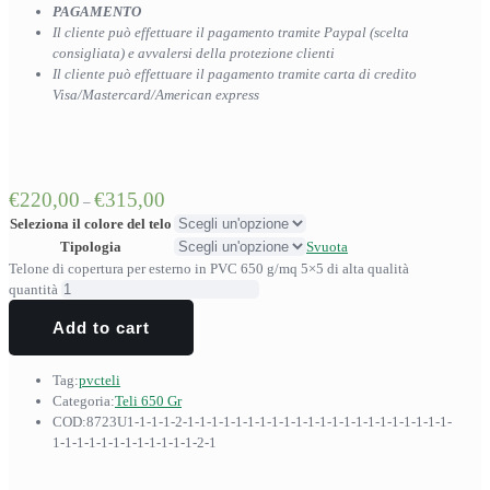
PAGAMENTO
Il cliente può effettuare il pagamento tramite Paypal (scelta
consigliata) e avvalersi della protezione clienti
Il cliente può effettuare il pagamento tramite carta di credito
Visa/Mastercard/American express
€
220,00
€
315,00
–
Seleziona il colore del telo
Tipologia
Svuota
Telone di copertura per esterno in PVC 650 g/mq 5×5 di alta qualità
quantità
Add to cart
Tag:
pvc
teli
Categoria:
Teli 650 Gr
COD:
8723U1-1-1-1-2-1-1-1-1-1-1-1-1-1-1-1-1-1-1-1-1-1-1-1-1-1-1-
1-1-1-1-1-1-1-1-1-1-1-1-2-1