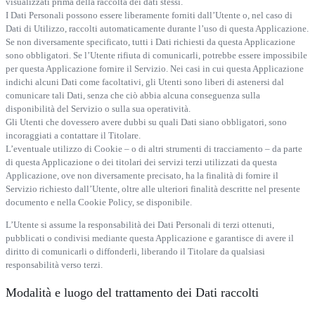
visualizzati prima della raccolta dei dati stessi.
I Dati Personali possono essere liberamente forniti dall’Utente o, nel caso di
Dati di Utilizzo, raccolti automaticamente durante l’uso di questa Applicazione.
Se non diversamente specificato, tutti i Dati richiesti da questa Applicazione
sono obbligatori. Se l’Utente rifiuta di comunicarli, potrebbe essere impossibile
per questa Applicazione fornire il Servizio. Nei casi in cui questa Applicazione
indichi alcuni Dati come facoltativi, gli Utenti sono liberi di astenersi dal
comunicare tali Dati, senza che ciò abbia alcuna conseguenza sulla
disponibilità del Servizio o sulla sua operatività.
Gli Utenti che dovessero avere dubbi su quali Dati siano obbligatori, sono
incoraggiati a contattare il Titolare.
L’eventuale utilizzo di Cookie – o di altri strumenti di tracciamento – da parte
di questa Applicazione o dei titolari dei servizi terzi utilizzati da questa
Applicazione, ove non diversamente precisato, ha la finalità di fornire il
Servizio richiesto dall’Utente, oltre alle ulteriori finalità descritte nel presente
documento e nella Cookie Policy, se disponibile.
L’Utente si assume la responsabilità dei Dati Personali di terzi ottenuti,
pubblicati o condivisi mediante questa Applicazione e garantisce di avere il
diritto di comunicarli o diffonderli, liberando il Titolare da qualsiasi
responsabilità verso terzi.
Modalità e luogo del trattamento dei Dati raccolti