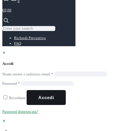
0
€0,00
Richiedi Preventivo
FAQ
✕
Accedi
Nome utente o indirizzo email
*
Password
*
Accedi
Ricordami
Password dimenticata?
✕