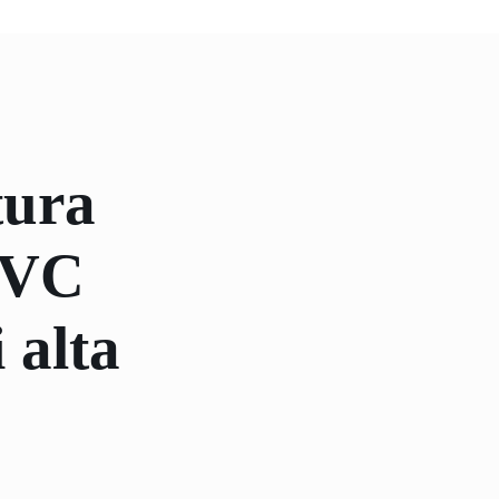
tura
 PVC
 alta