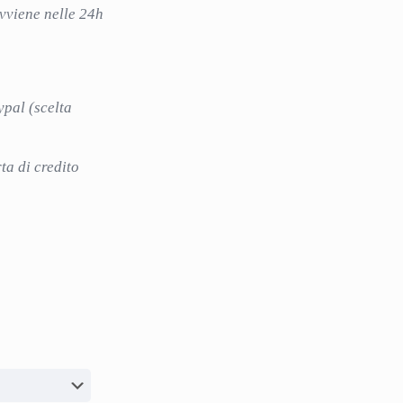
avviene nelle 24h
ypal (scelta
i
ta di credito
idi
Customer service
i
Ordini
o
Downloads