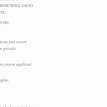
RIMETRALE SALVO
TE.
ICHE:
hiesta può essere
un piccolo
no essere applicati
ggine.