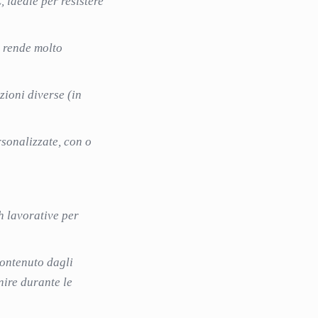
, ideale per resistere
 rende molto
zioni diverse (in
rsonalizzate, con o
h lavorative per
contenuto dagli
nire durante le