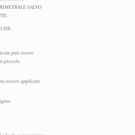
RIMETRALE SALVO
TE.
ICHE:
hiesta può essere
un piccolo
no essere applicati
ggine.