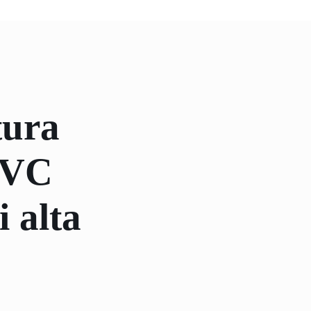
tura
 PVC
 alta