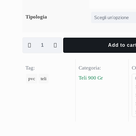
Contattac
Chi Siam
Tipologia
Come fun
Privacy P
ITALTELONI SAS
Realizzazione teli di alta qualità.
Add to car
Spedizi
Metodi di
Tag:
Categoria:
C
ENTRA NELLO SHOP
Termini e
Teli 900 Gr
pvc
teli
FAQ
© 2022 Italteloni Di Droghei Oliva Sas | All Rights 