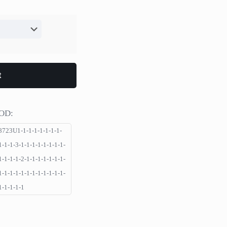
i
Ordini
o
Downloads
ziona?
Indirizzi
olicy
Dettagli Account
Recupero Password
t
oni & FAQ
 spedizione
OD:
 Condizioni
8723U1-1-1-1-1-1-1-1-
1-1-1-3-1-1-1-1-1-1-1-1-
1-1-1-1-2-1-1-1-1-1-1-1-
1-1-1-1-1-1-1-1-1-1-1-1-
1-1-1-1-1
Reserved