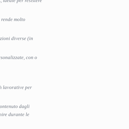
, ideale per resistere
 rende molto
zioni diverse (in
rsonalizzate, con o
h lavorative per
contenuto dagli
nire durante le