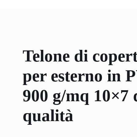
Telone di coper
per esterno in
900 g/mq 10×7 d
qualità