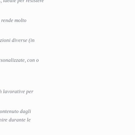
, ideale per resistere
 rende molto
zioni diverse (in
rsonalizzate, con o
h lavorative per
contenuto dagli
nire durante le