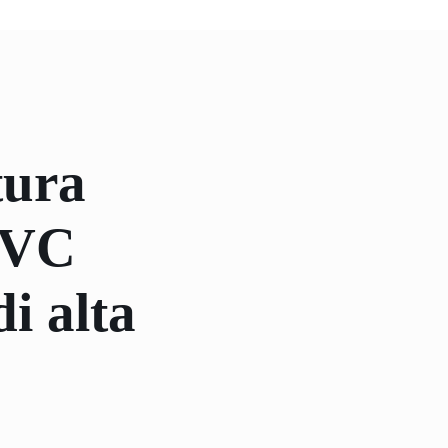
tura
 PVC
i alta