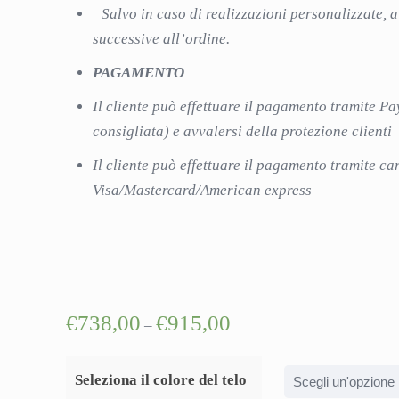
Salvo in caso di realizzazioni personalizzate, 
successive all’ordine.
PAGAMENTO
Il cliente può effettuare il pagamento tramite Pa
consigliata) e avvalersi della protezione client
Il cliente può effettuare il pagamento tramite car
Visa/Mastercard/American express
Link rap
Contattac
€
738,00
€
915,00
–
Chi Siam
Come fun
Seleziona il colore del telo
Privacy P
ITALTELONI SAS