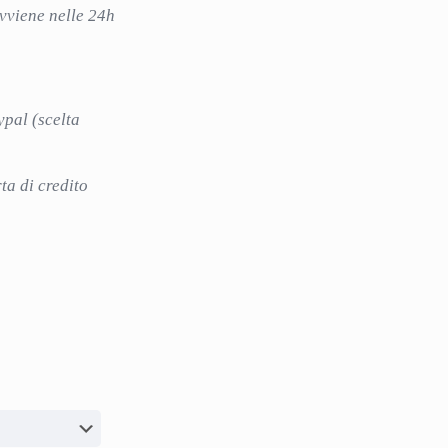
avviene nelle 24h
ypal (scelta
i
ta di credito
idi
Customer service
i
Ordini
o
Downloads
ziona?
Indirizzi
olicy
Dettagli Account