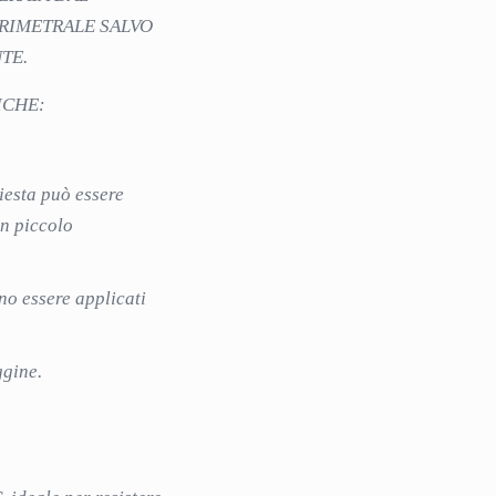
RIMETRALE SALVO
TE.
ICHE:
hiesta può essere
un piccolo
no essere applicati
ggine.