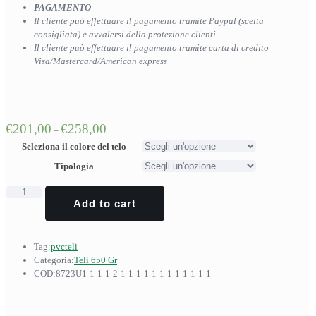
PAGAMENTO
Il cliente può effettuare il pagamento tramite Paypal (scelta
consigliata) e avvalersi della protezione clienti
Il cliente può effettuare il pagamento tramite carta di credito
Visa/Mastercard/American express
€
201,00
€
258,00
–
Seleziona il colore del telo
Tipologia
Telone
Add to cart
di
copertura
per
esterno
Tag:
pvc
teli
in
Categoria:
Teli 650 Gr
PVC
COD:
8723U1-1-1-1-2-1-1-1-1-1-1-1-1-1-1-1-1
650
g/mq
2×9